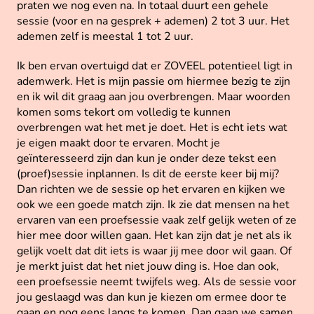
praten we nog even na. In totaal duurt een gehele
sessie (voor en na gesprek + ademen) 2 tot 3 uur. Het
ademen zelf is meestal 1 tot 2 uur.
Ik ben ervan overtuigd dat er ZOVEEL potentieel ligt in
ademwerk. Het is mijn passie om hiermee bezig te zijn
en ik wil dit graag aan jou overbrengen. Maar woorden
komen soms tekort om volledig te kunnen
overbrengen wat het met je doet. Het is echt iets wat
je eigen maakt door te ervaren. Mocht je
geïnteresseerd zijn dan kun je onder deze tekst een
(proef)sessie inplannen. Is dit de eerste keer bij mij?
Dan richten we de sessie op het ervaren en kijken we
ook we een goede match zijn. Ik zie dat mensen na het
ervaren van een proefsessie vaak zelf gelijk weten of ze
hier mee door willen gaan. Het kan zijn dat je net als ik
gelijk voelt dat dit iets is waar jij mee door wil gaan. Of
je merkt juist dat het niet jouw ding is. Hoe dan ook,
een proefsessie neemt twijfels weg. Als de sessie voor
jou geslaagd was dan kun je kiezen om ermee door te
gaan en nog eens langs te komen. Dan gaan we samen