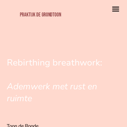
Praktijk de grondtoon
Rebirthing breathwork:
Ademwerk met rust en
ruimte
Toon de Roode