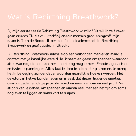
Wat is Rebirthing Breathwork?
Bij mijn eerste sessie Rebirthing Breathwork wist ik: "Dit wil ik zelf vaker
gaan ervaren EN dit wil ik zelf bij andere mensen gaan brengen!" Mijn
naam is Toon de Roode. Ik ben een fanatiek ademcoach in Rebirthing
Breathwork en geef sessies in Utrecht.
Bij Rebirthing Breathwork adem je op een verbonden manier en maak je
contact met je innerlijke wereld. Je lichaam en geest ontspannen waardoor
alles wat nog niet ontspannen is omhoog mag komen. Emoties, gedachten
en fysieke spanningen: Alles laat je door je ademhaling stromen. Je brengt
het in beweging zonder dat er woorden gebruikt te hoeven worden. Het
gevolg van het verbonden ademen is vaak dat dieper liggende emoties
gaan ontladen en dat je je lichter voelt en meer verbonden met je lijf. Na
afloop kan je geheel ontspannen en vinden veel mensen het fijn om soms
nog even te liggen en soms kort te slapen.